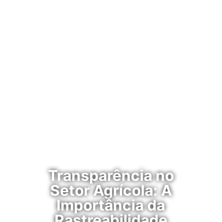
Transparência no
Setor Agrícola: A
Importância da
Rastreabilidade