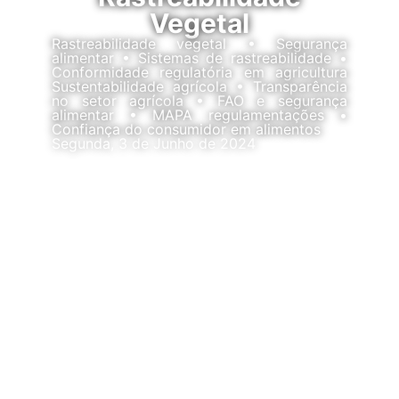
Vegetal
Rastreabilidade vegetal • Segurança
alimentar • Sistemas de rastreabilidade •
Conformidade regulatória em agricultura
Sustentabilidade agrícola • Transparência
no setor agrícola • FAO e segurança
alimentar • MAPA regulamentações •
Confiança do consumidor em alimentos
Segunda, 3 de Junho de 2024